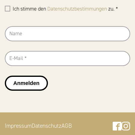
Ich stimme den
Datenschutzbestimmungen
zu. *
Anmelden
Faceb
In
Impressum
Datenschutz
AGB