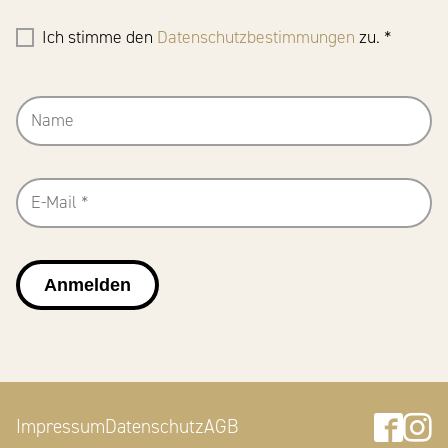
Ich stimme den
Datenschutzbestimmungen
zu. *
Anmelden
Faceb
In
Impressum
Datenschutz
AGB