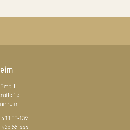
eim
r GmbH
raße 13
annheim
 438 55-139
 438 55-555