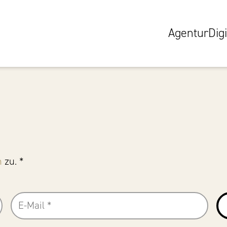
Agentur
Digi
n
zu. *