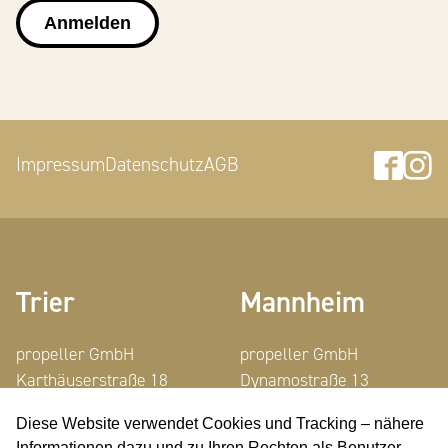
Anmelden
Faceb
In
Impressum
Datenschutz
AGB
Trier
Mannheim
propeller GmbH
propeller GmbH
Karthäuserstraße 18
Dynamostraße 13
54290 Trier
68165 Mannheim
Diese Website verwendet Cookies und Tracking – nähere
Informationen dazu und zu Ihren Rechten als Benutzer